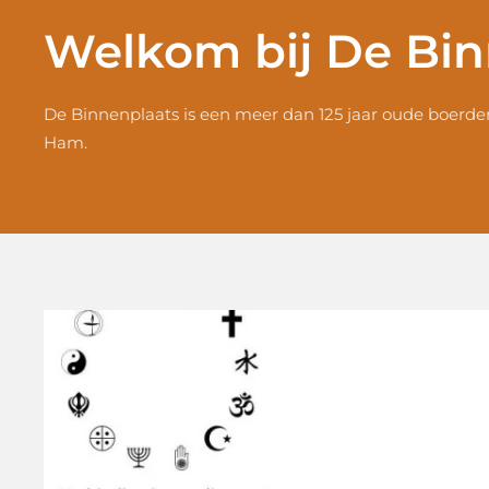
Welkom bij De Bin
De Binnenplaats is een meer dan 125 jaar oude boerderi
Ham.