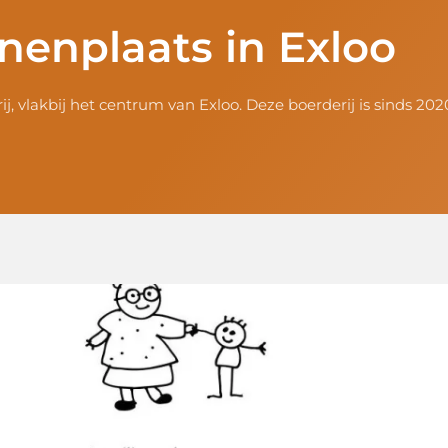
nenplaats in Exloo
j, vlakbij het centrum van Exloo. Deze boerderij is sinds 20