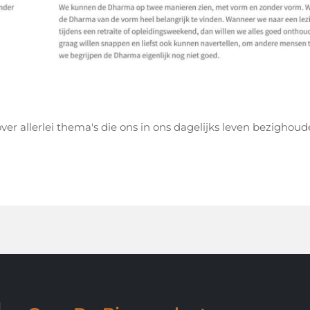
er allerlei thema's die ons in ons dagelijks leven bezighoud