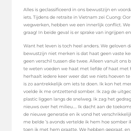
Alles is geclassificeerd in ons bewustzijn en vo
iets. Tijdens de retraite in Vietnam zei Cuong: Oor
wegwerken, hebben we een innerlijk conflict. We w
graag! In beide geval is er sprake van ingrijpen e
Want het leven is toch heel anders. We geloven da
bewustzijn niet merken is dat haat geen vaste kern
geen verschil tussen die twee. Alleen vanuit ons b
te weten voeden we haat met liefde of haat met 
herhaalt iedere keer weer dat we niets hoeven te
is zo aantrekkelijk om iets te doen. Ik kon het
voelde ik me ontzettend somber. Ik zag de uitge
plastic liggen langs de snelweg. Ik zag het gedra
nieuws over het milieu…. Ik dacht aan de toekom
de nieuwe generatie en ik vond het verschrikkelij
me belde ’s avonds vertelde ik hem hoe somber
toen ik met hem praatte. We hebben gepraat, en 