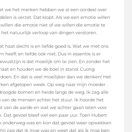
ordat we het merken hebben we al een oordeel over
delen is verzet. Dat klopt. Als we een emotie willen
illen die emotie niet of we willen die emotie te
n het natuurlijk verloop van dingen verstoren.
t haat slecht is en liefde goed is. Wat we met ons
 heeft en liefde ook niet. Dus in essentie is er
ewustzijn is dat moeilijk om te zien. En zonder het
haat en houden we de boel in stand. Cuong
 doen. En dat is veel moeilijker dan we denken! Het
 merken afgelopen week. Op weg naar mijn moeder
droogde bomen en heide langs de weg. Ik zag alle
g van de mensen achter het stuur. Ik hoorde het
st van de aarde en wat we achter gaan laten voor
k. Dat gevoel bleef wel een paar uur. Toen Hubert
 ik onderweg was en kon dat gevoel weer opwekken
hij zag dat ik moe was en weet dat als ik moe ben