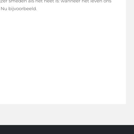
jzer smeden als het heet is: wanneer het leven ons
 Nu bijvoorbeeld.