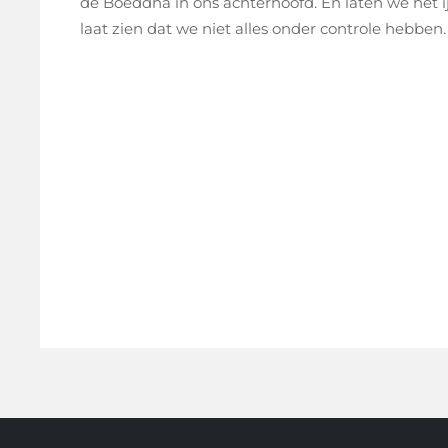
de Boeddha in ons achterhoofd. En laten we het i
laat zien dat we niet alles onder controle hebben.